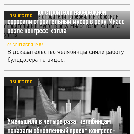
В Челябинске строители набережной
ОБЩЕСТВО
сбросили строительный мусор в реку Миасс
возле конгресс-холла
06 СЕНТЯБРЯ 19:52
В доказательство челябинцы сняли работу
бульдозера на видео.
ОБЩЕСТВО
Уменьшили в четыре раза: челябинцам
показали обновленный проект конгресс-