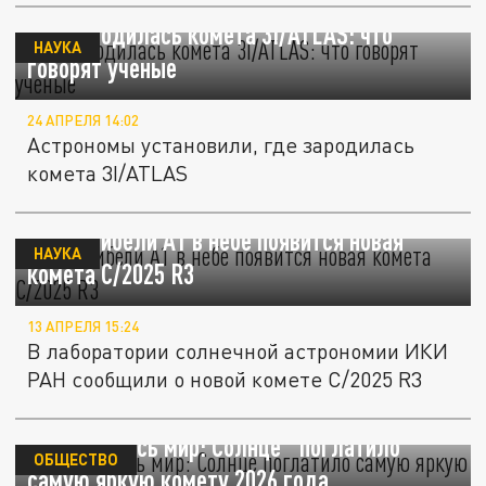
Где зародилась комета 3I/ATLAS: что
НАУКА
говорят ученые
24 АПРЕЛЯ 14:02
Астрономы установили, где зародилась
комета 3I/ATLAS
После гибели A1 в небе появится новая
НАУКА
комета C/2025 R3
13 АПРЕЛЯ 15:24
В лаборатории солнечной астрономии ИКИ
РАН сообщили о новой комете C/2025 R3
Её ждал весь мир: Солнце "поглатило"
ОБЩЕСТВО
самую яркую комету 2026 года