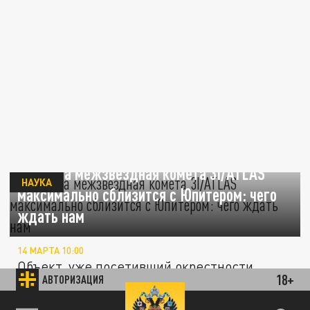
16 марта межзвездная комета 3I/ATLAS
НАУКА
максимально сблизится с Юпитером: чего
ждать нам
14 МАРТА 10:00
Объект, уже посетивший окрестности
18+
АВТОРИЗАЦИЯ
четырех планет, готовится к рандеву с
газовым гигантом.