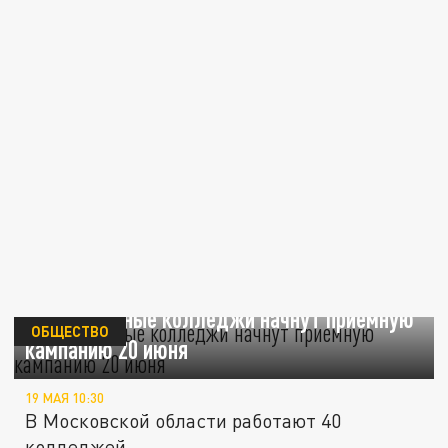
Подмосковные колледжи начнут приемную
ОБЩЕСТВО
кампанию 20 июня
19 МАЯ 10:30
В Московской области работают 40
колледжей.