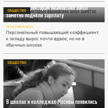
Не всем директорам ивановских школ
ОБЩЕСТВО
заметно подняли зарплату
10 ОКТЯБРЯ 10:04
Персональный повышающий коэффициент
к окладу вырос почти вдвое, но не в
обычных школах.
ОБЩЕСТВО
В школах и колледжах Москвы появились