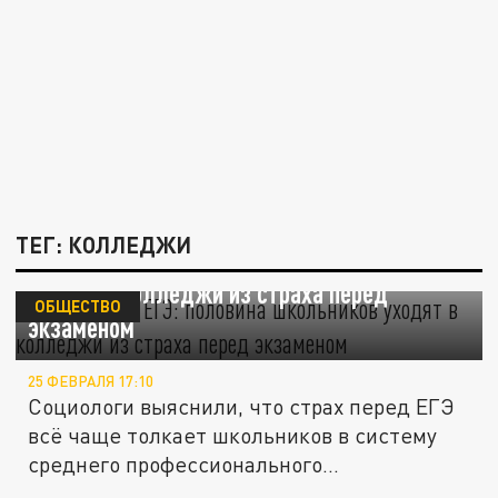
ТЕГ: КОЛЛЕДЖИ
Лишь бы не ЕГЭ: половина школьников
уходят в колледжи из страха перед
ОБЩЕСТВО
экзаменом
25 ФЕВРАЛЯ 17:10
Социологи выяснили, что страх перед ЕГЭ
всё чаще толкает школьников в систему
среднего профессионального...