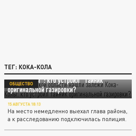
ТЕГ: КОКА-КОЛА
В Свердловской области нашли залежи
"Кока-Колы": кто устроил "тайник"
ОБЩЕСТВО
оригинальной газировки?
15 АВГУСТА 18:13
На место немедленно выехал глава района,
а к расследованию подключилась полиция.