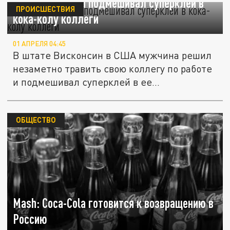
В США мужчина подмешивал суперклей в
ПРОИСШЕСТВИЯ
кока-колу коллеги
01 АПРЕЛЯ 04:45
В штате Висконсин в США мужчина решил
незаметно травить свою коллегу по работе
и подмешивал суперклей в ее...
ОБЩЕСТВО
Mash: Coca-Cola готовится к возвращению в
Россию