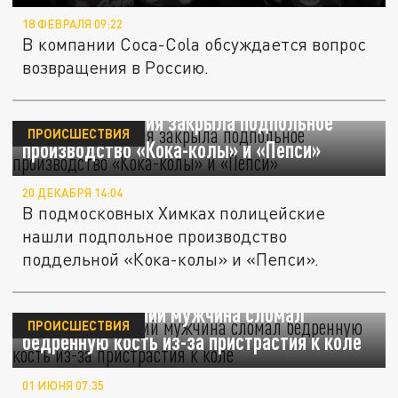
18 ФЕВРАЛЯ 09:22
В компании Coca-Cola обсуждается вопрос
возвращения в Россию.
В Химках полиция закрыла подпольное
ПРОИСШЕСТВИЯ
производство «Кока-колы» и «Пепси»
20 ДЕКАБРЯ 14:04
В подмосковных Химках полицейские
нашли подпольное производство
поддельной «Кока-колы» и «Пепси».
В Китае 35-летний мужчина сломал
ПРОИСШЕСТВИЯ
бедренную кость из-за пристрастия к коле
01 ИЮНЯ 07:35