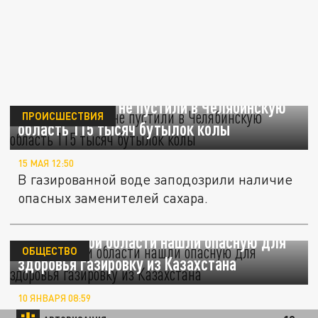
ФСБ и таможня не пустили в Челябинскую
ПРОИСШЕСТВИЯ
область 115 тысяч бутылок колы
15 МАЯ 12:50
В газированной воде заподозрили наличие
опасных заменителей сахара.
В Ростовской области нашли опасную для
ОБЩЕСТВО
здоровья газировку из Казахстана
10 ЯНВАРЯ 08:59
В ней нашли вредные для организма