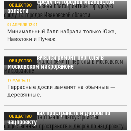
городскую среду 14 городов Ивановской
ОБЩЕСТВО
области
09 АПРЕЛЯ 12:01
Минимальный балл набрали только Южа,
Наволоки и Пучеж.
В Иванове начался ремонт перголы в
ОБЩЕСТВО
Московском микрорайоне
17 МАЯ 16:11
Террасные доски заменят на обычные —
деревянные.
В Кузбассе стартовало благоустройство
общественных пространств и дворов по
ОБЩЕСТВО
нацпроекту