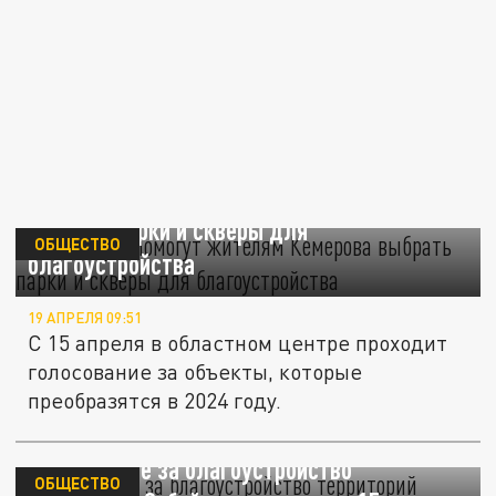
Волонтеры помогут жителям Кемерова
выбрать парки и скверы для
ОБЩЕСТВО
благоустройства
19 АПРЕЛЯ 09:51
С 15 апреля в областном центре проходит
голосование за объекты, которые
преобразятся в 2024 году.
Голосование за благоустройство
ОБЩЕСТВО