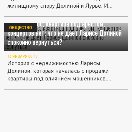
жилищному спору Долиной и Лурье. И...
Дом под снос, квартира под арестом,
ОБЩЕСТВО
концертов нет: что не дает Ларисе Долиной
спокойно вернуться?
16 ЯНВАРЯ 00:17
История с недвижимостью Ларисы
Долиной, которая началась с продажи
квартиры под влиянием мошенников,...