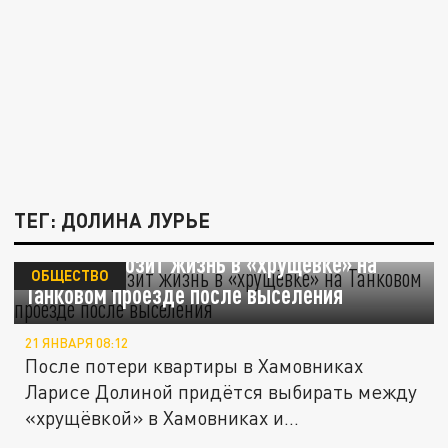
ТЕГ: ДОЛИНА ЛУРЬЕ
Долиной грозит жизнь в «хрущёвке» на
ОБЩЕСТВО
Танковом проезде после выселения
21 ЯНВАРЯ 08:12
После потери квартиры в Хамовниках
Ларисе Долиной придётся выбирать между
«хрущёвкой» в Хамовниках и...