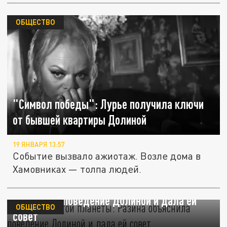
ОБЩЕСТВО
"Символ победы": Лурье получила ключи
от бывшей квартиры Долиной
19 ЯНВАРЯ 13:57
Событие вызвало ажиотаж. Возле дома в
Хамовниках — толпа людей.
"Она выше этой планеты": Разина
объяснила поведение Долиной и дала ей
ОБЩЕСТВО
совет