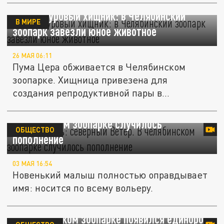
Новый суровый хищник: в Челябинский
В МИРЕ
зоопарк завезли юное животное
26 МАЯ 06:11
Пума Цера обживается в Челябинском
зоопарке. Хищница привезена для
создания репродуктивной пары в
дальнейшем.
"Знакомьтесь: северный Ветер". В
челябинском зоопарке случилось
ОБЩЕСТВО
пополнение
03 МАЯ 16:54
Новенький малыш полностью оправдывает
имя: носится по всему вольеру.
В челябинском зоопарке появился единорог