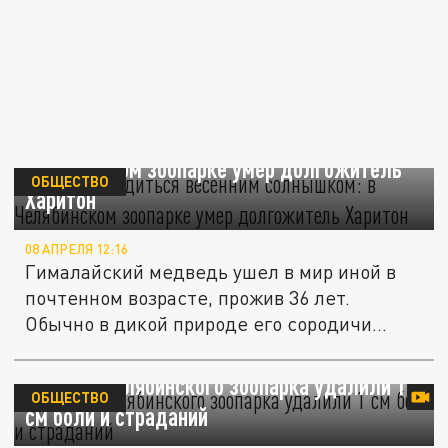
Успел насладиться весенним солнышком: в
Челябинском зоопарке умер долгожитель
ОБЩЕСТВО
Харитон
08 АПРЕЛЯ 12:16
Гималайский медведь ушел в мир иной в
почтенном возрасте, прожив 36 лет.
Обычно в дикой природе его сородичи...
Ламе из Челябинского зоопарка удалили 1
ОБЩЕСТВО
см боли и страданий