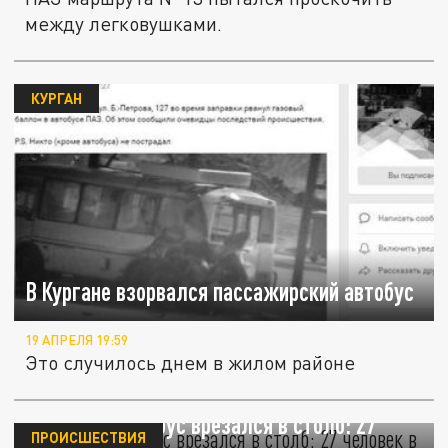
между легковушками.
КУРГАН
В Кургане взорвался пассажирский автобус
19 АПРЕЛЯ 19:59
Это случилось днем в жилом районе
В Торонто автобус врезался в столб: 27
ПРОИСШЕСТВИЯ