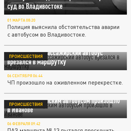
суд во Владивостоке
01 МАРТА 08:20
Полиция выяснила обстоятельства аварии
с автобусом во Владивостоке.
В Челябинске пассажирский автобус
ПРОИСШЕСТВИЯ
врезался в маршрутку
06 СЕНТЯБРЯ 06:44
ЧП произошло на оживленном перекрестке.
ДТП с пассажирским автобусом произошло
ПРОИСШЕСТВИЯ
в Иванове
06 ФЕВРАЛЯ 09:42
ПАЗ маршрута № 13 пытался проскочить