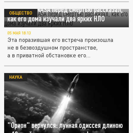
Астронавт NASA перед смертью рассказал,
ОБЩЕСТВО
как его дома изучали два ярких НЛО
05 МАЯ 18:13
Эта поразившая его встреча произошла
не в безвоздушном пространстве,
а в приватной обстановке его
собственного...
НАУКА
"Орион" вернулся: лунная одиссея длиною