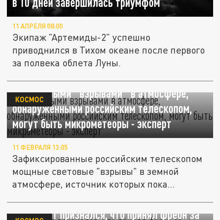
в 10 дней завершилась триумфом
11 АПРЕЛЯ 08:00
Экипаж "Артемиды-2" успешно
приводнился в Тихом океане после первого
за полвека облета Луны.
Загадочными "взрывами" в атмосфере,
КОСМОС
обнаруженными российским телескопом,
могут быть микрометеоры - эксперт
11 ФЕВРАЛЯ 13:05
Зафиксированные российским телескопом
мощные световые "взрывы" в земной
атмосфере, источник которых пока...
Астронавт признался, что принял фреон за