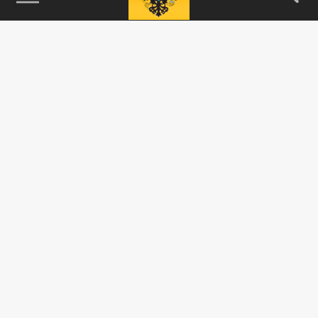
115093, г. Москва, переулок Партийный,
д.1, к.57, стр.3, эт.1, пом.I, ком.45