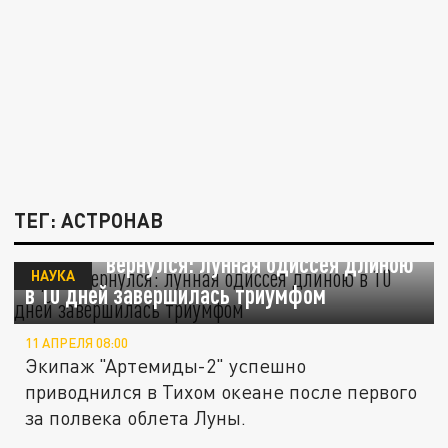
ТЕГ: АСТРОНАВ
"Орион" вернулся: лунная одиссея длиною
НАУКА
в 10 дней завершилась триумфом
11 АПРЕЛЯ 08:00
Экипаж "Артемиды-2" успешно
приводнился в Тихом океане после первого
за полвека облета Луны.