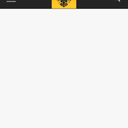
115093, г. Москва, переулок Партийный,
д.1, к.57, стр.3, эт.1, пом.I, ком.45