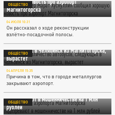
хорошую новость про аэропорт
ОБЩЕСТВО
Магнитогорска
04 ИЮЛЯ 10:31
Он рассказал о ходе реконструкции
взлётно-посадочной полосы.
10 апреля количество автобусов,
следующих в Челябинск из Магнитогорска,
ОБЩЕСТВО
вырастет
04 АПРЕЛЯ 15:35
Причина в том, что в городе металлургов
закрывают аэропорт.
Руководство аэропорта Магнитогорска
подозревают в мошенничестве на 1 млн
ОБЩЕСТВО
рублей