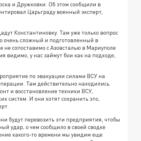
рска и Дружковки. Об этом сообщили в
нтировал Царьграду военный эксперт,
дадут Константиновку. Там уже только вопрос
то очень сложный и подготовленный в
е не сопоставимо с Азовсталью в Мариуполе
мя видимо, у нас займут бои как на подходе,
мероприятие по эвакуации силами ВСУ на
операции. Там действительно находились
онт и восстановление техники ВСУ,
х систем. И они хотят сохранить это,
ерт.
они будут перевозить эти предприятия, чтобы
ый удар, о чем сообщило в своей сводке
ение какого-то времени мы увидим еще