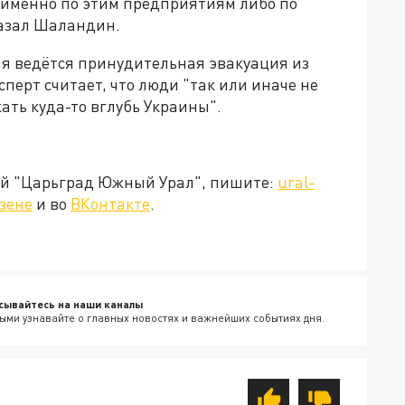
 именно по этим предприятиям либо по
казал Шаландин.
ня ведётся принудительная эвакуация из
сперт считает, что люди "так или иначе не
жать куда-то вглубь Украины".
ией "Царьград Южный Урал", пишите:
ural-
зене
и во
ВКонтакте
.
сывайтесь на наши каналы
ыми узнавайте о главных новостях и важнейших событиях дня.