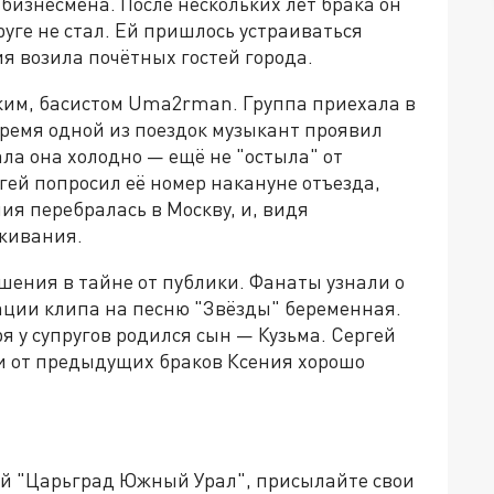
изнесмена. После нескольких лет брака он
руге не стал. Ей пришлось устраиваться
я возила почётных гостей города.
ским, басистом Uma2rman. Группа приехала в
время одной из поездок музыкант проявил
ла она холодно — ещё не "остыла" от
ей попросил её номер накануне отъезда,
ния перебралась в Москву, и, видя
аживания.
ения в тайне от публики. Фанаты узнали о
ации клипа на песню "Звёзды" беременная.
ря у супругов родился сын — Кузьма. Сергей
ьми от предыдущих браков Ксения хорошо
ией "Царьград Южный Урал", присылайте свои