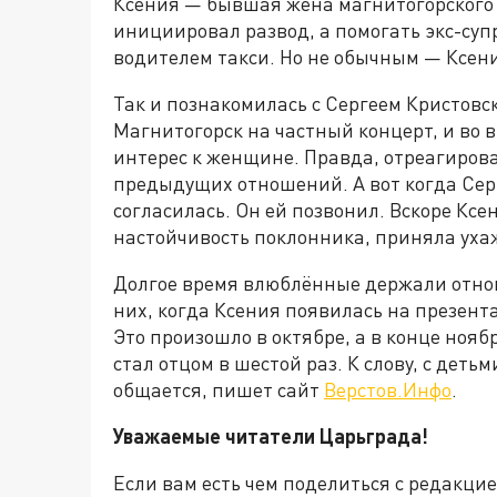
Ксения — бывшая жена магнитогорского б
инициировал развод, а помогать экс-суп
водителем такси. Но не обычным — Ксени
Так и познакомилась с Сергеем Кристов
Магнитогорск на частный концерт, и во 
интерес к женщине. Правда, отреагирова
предыдущих отношений. А вот когда Серг
согласилась. Он ей позвонил. Вскоре Ксе
настойчивость поклонника, приняла ух
Долгое время влюблённые держали отнош
них, когда Ксения появилась на презент
Это произошло в октябре, а в конце нояб
стал отцом в шестой раз. К слову, с дет
общается, пишет сайт
Верстов.Инфо
.
Уважаемые читатели Царьграда!
Если вам есть чем поделиться с редакц