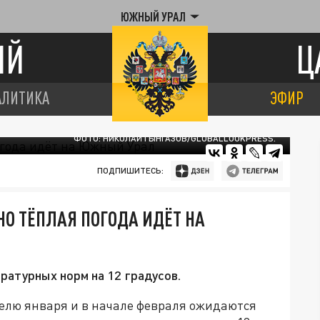
ЮЖНЫЙ УРАЛ
ИЙ
Ц
АЛИТИКА
ЭФИР
ФОТО: НИКОЛАЙ ГЫНГАЗОВ/GLOBALLOOKPRESS.
ПОДПИШИТЕСЬ:
О ТЁПЛАЯ ПОГОДА ИДЁТ НА
атурных норм на 12 градусов.
елю января и в начале февраля ожидаются