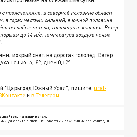
о с прояснениями, в северной половине области
м, в горах местами сильный, в южной половине
йонах слабые метели, гололёдные явления. Ветер
порывы до 14 м/с. Температура воздуха ночью
°.
ми, мокрый снег, на дорогах гололёд. Ветер
ха ночью -6,-8°, днем 0,+2°.
ией "Царьград Южный Урал", пишите:
ural-
ВКонтакте
и
в Телеграм
.
сывайтесь на наши каналы
ыми узнавайте о главных новостях и важнейших событиях дня.