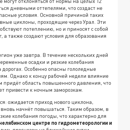
 могут отклоняться от нормы на целых 12
ться дневными оттепелями, что создаст не
опасные условия. Основной причиной таких
вные циклоны, проходящие через Урал. Эти
обствуют потеплению, но и приносят с собой
, а также создают условия для образования
гион уже завтра. В течение нескольких дней
переменные осадки и резкие колебания
а дорогах. Особенно опасны гололедные
иям. Однако к концу рабочей недели влияние
им придёт область повышенного давления, что
ет привести к ночным заморозкам.
ся: ожидается приход нового циклона,
 вновь начнёт повышаться. Таким образом, в
зкие колебания погоды, что характерно для
челябинском центре по гидрометеорологии и
лись прогнозом на ближайшие сутки.