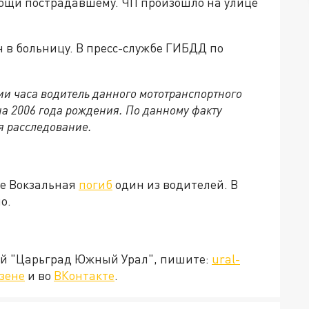
омощи пострадавшему. ЧП произошло на улице
 в больницу. В пресс-службе ГИБДД по
и часа водитель данного мототранспортного
на 2006 года рождения. По данному факту
я расследование.
це Вокзальная
погиб
один из водителей. В
о.
ией "Царьград Южный Урал", пишите:
ural-
зене
и во
ВКонтакте
.