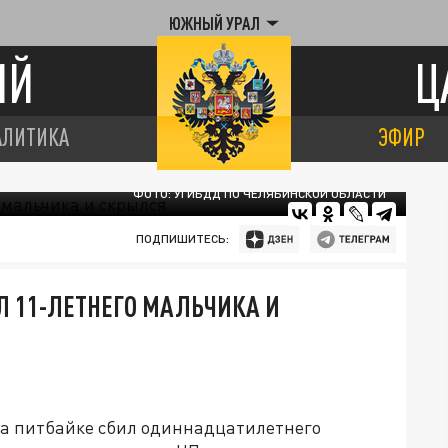
ЮЖНЫЙ УРАЛ
ИЙ
Ц
АЛИТИКА
ЭФИР
ФОТО: УГИБДД ПО ЧЕЛЯБИНСКОЙ ОБЛАСТИ
ПОДПИШИТЕСЬ:
Л 11-ЛЕТНЕГО МАЛЬЧИКА И
 на питбайке сбил одиннадцатилетнего