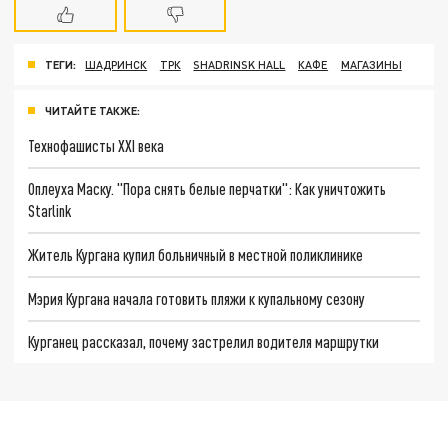
ТЕГИ:
ШАДРИНСК
ТРК
SHADRINSK HALL
КАФЕ
МАГАЗИНЫ
ЧИТАЙТЕ ТАКЖЕ:
Технофашисты XXI века
Оплеуха Маску. "Пора снять белые перчатки": Как уничтожить
Starlink
Житель Кургана купил больничный в местной поликлинике
Мэрия Кургана начала готовить пляжи к купальному сезону
Курганец рассказал, почему застрелил водителя маршрутки