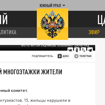
ЮЖНЫЙ УРАЛ
ИЙ
Ц
АЛИТИКА
ЭФИР
ФОТО: АНТОН САДЧИКОВ/ТЕЛЕКАНАЛ "ЦАРЬГРАД"
ПОДПИШИТЕСЬ:
Й МНОГОЭТАЖКИ ЖИТЕЛИ
енный комитет.
Энтузиастов, 15, жильцы нарушили в