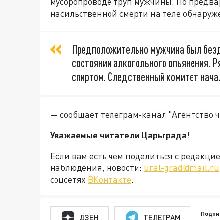
мусоропроводе труп мужчины. По предв
насильственной смерти на теле обнаруже
Предположительно мужчина был безд
состоянии алкогольного опьянения. Р
спиртом. Следственный комитет начал
— сообщает телеграм-канал "Агентство 
Уважаемые читатели Царьграда!
Если вам есть чем поделиться с редакц
наблюдения, новости:
ural-grad@mail.ru
соцсетях
ВКонтакте
.
Подпи
ДЗЕН
ТЕЛЕГРАМ