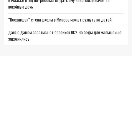
В Миассе отец потребовал выдать ему налоговый вычет за
покойную дочь
"Поехавшая" стена школы в Миассе может рухнуть на детей
Даня с Дашей спаслись от боевиков ВСУ. Но беды для малышей не
закончились