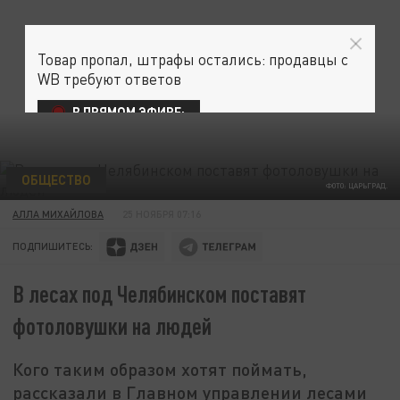
Товар пропал, штрафы остались: продавцы с
WB требуют ответов
В ПРЯМОМ ЭФИРЕ:
ОБЩЕСТВО
ФОТО: ЦАРЬГРАД.
АЛЛА МИХАЙЛОВА
25 НОЯБРЯ 07:16
ПОДПИШИТЕСЬ:
В лесах под Челябинском поставят
фотоловушки на людей
Кого таким образом хотят поймать,
рассказали в Главном управлении лесами