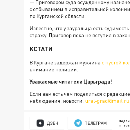
— Приговором суда осужденному назначе
с отбыванием в исправительной колонии
по Курганской области.
Известно, что у зауральца есть судимост
стражу. Приговор пока не вступил в зако
КСТАТИ
В Кургане задержан мужчина
с пустой ко
внимание полиции.
Уважаемые читатели Царьграда!
Если вам есть чем поделиться с редакц
наблюдения, новости:
ural-grad@mail.ru
Подпи
ДЗЕН
ТЕЛЕГРАМ
и перв