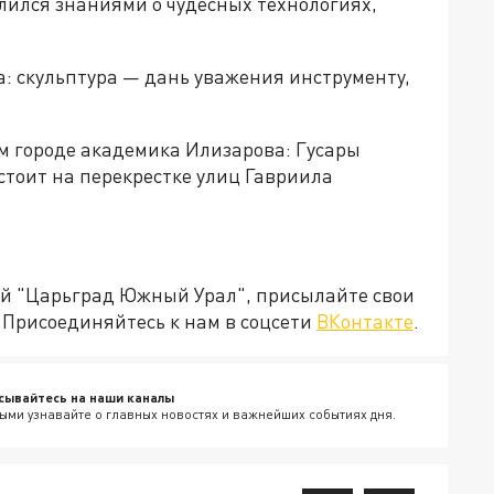
елился знаниями о чудесных технологиях,
а: скульптура — дань уважения инструменту,
м городе академика Илизарова: Гусары
 стоит на перекрестке улиц Гавриила
ией "Царьград Южный Урал", присылайте свои
Присоединяйтесь к нам в соцсети
ВКонтакте
.
сывайтесь на наши каналы
ыми узнавайте о главных новостях и важнейших событиях дня.