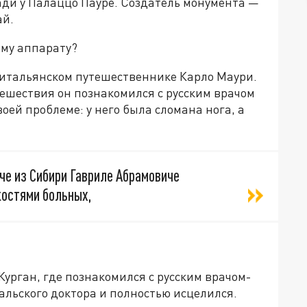
ади у Палаццо Пауре. Создатель монумента —
ай.
ому аппарату?
б итальянском путешественнике Карло Маури.
тешествия он познакомился с русским врачом
оей проблеме: у него была сломана нога, а
аче из Сибири Гавриле Абрамовиче
костями больных,
 Курган, где познакомился с русским врачом-
альского доктора и полностью исцелился.