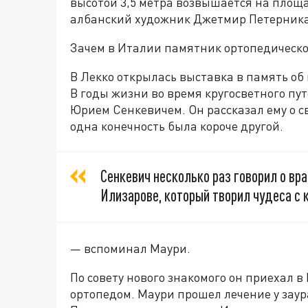
высотой 3,5 метра возвышается на площ
албанский художник Джетмир Петерник
Зачем в Италии памятник ортопедическ
В Лекко открылась выставка в память о
В годы жизни во время кругосветного пу
Юрием Сенкевичем. Он рассказал ему о св
одна конечность была короче другой.
Сенкевич несколько раз говорил о вр
Илизарове, который творил чудеса с 
— вспоминал Маури.
По совету нового знакомого он приехал в
ортопедом. Маури прошел лечение у заур