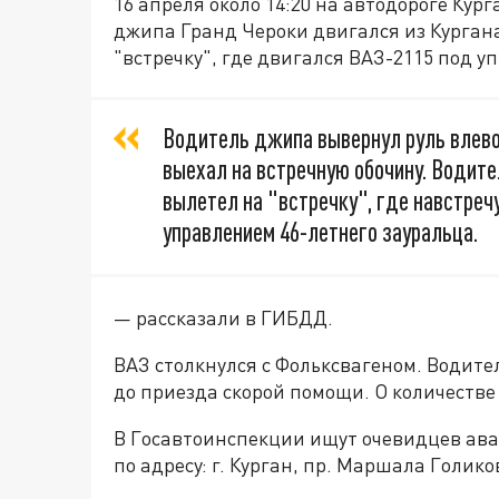
16 апреля около 14:20 на автодороге Кур
джипа Гранд Чероки двигался из Кургана 
"встречку", где двигался ВАЗ-2115 под у
Водитель джипа вывернул руль влево
выехал на встречную обочину. Водите
вылетел на "встречку", где навстреч
управлением 46-летнего зауральца.
— рассказали в ГИБДД.
ВАЗ столкнулся с Фольксвагеном. Водите
до приезда скорой помощи. О количестве
В Госавтоинспекции ищут очевидцев авари
по адресу: г. Курган, пр. Маршала Голикова