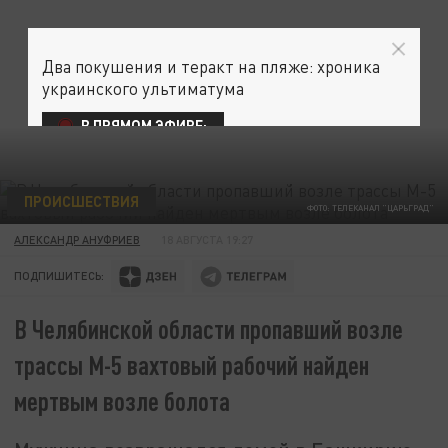
Два покушения и теракт на пляже: хроника
украинского ультиматума
В ПРЯМОМ ЭФИРЕ:
ПРОИСШЕСТВИЯ
ФОТО: ТЕЛЕКАНАЛ "ЦАРЬГРАД"
АЛЕКСАНДР АНУФРИЕВ
18 АВГУСТА 19:27
ПОДПИШИТЕСЬ:
В Челябинской области пропавший возле
трассы М-5 вахтовый рабочий найден
мертвым возле болота