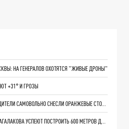
ОСКВЫ: НА ГЕНЕРАЛОВ ОХОТЯТСЯ "ЖИВЫЕ ДРОНЫ"
ЮТ +31° И ГРОЗЫ
НА ОПАСНОМ ПЕРЕКРЕСТКЕ В ЧЕЛЯБИНСКЕ ВОДИТЕЛИ САМОВОЛЬНО СНЕСЛИ ОРАНЖЕВЫЕ СТОЛБИКИ
ДО КОНЦА ДЕКАБРЯ В ЧЕЛЯБИНСКЕ НА УЛИЦЕ АГАЛАКОВА УСПЕЮТ ПОСТРОИТЬ 600 МЕТРОВ ДОРОГИ