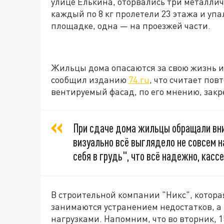
улице Елькина, оторвались три металли
каждый по 8 кг пролетели 23 этажа и упа
площадке, одна — на проезжей части.
Жильцы дома опасаются за свою жизнь и 
сообщил изданию
74.ru
, что считает по
вентируемый фасад, по его мнению, зак
При сдаче дома жильцы обращали вни
визуально всё выглядело не совсем 
себя в грудь", что всё надежно, кас
В строительной компании "Никс", которая
занимаются устранением недостатков, 
нагрузками. Напомним, что во вторник, 1