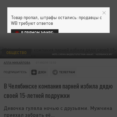
Товар пропал, штрафы остались: продавцы с
WB требуют ответов
В ПРЯМОМ ЭФИРЕ:
ОБЩЕСТВО
ФОТО: СКРИН ВИДЕО/ТЕЛЕГРАМ-КАНАЛ "ЧЕЛЯБИНСК №1"
АЛЛА МИХАЙЛОВА
07 ИЮЛЯ 10:50
ПОДПИШИТЕСЬ:
В Челябинске компания парней избила дядю
своей 15-летней подружки
Девочка гуляла ночью с друзьями. Мужчина
приехал забрать её…