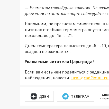
— Возможны гололёдные явления. По возмо
движении на автотранспорте соблюдайте ск
Напомним, по прогнозам синоптиков, в но
низинах столбики термометра опускали
похолодало до -16... -21.
Днём температура повысится до -5...-10
осадков не ожидается.
Уважаемые читатели Царьграда!
Если вам есть чем поделиться с редакц
наблюдения, новости:
ural-grad@mail.ru
Подпи
ДЗЕН
ТЕЛЕГРАМ
и перв