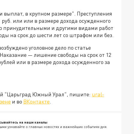
 выплат, в крупном размере". Преступления
 руб. или или в размере дохода осужденного
либо принудительными и другими видами работ
оды на срок до шести лет со штрафом или без.
возбуждено уголовное дело по статье
Наказание — лишение свободы на срок от 12
 рублей или в размере дохода осужденного за
ией "Царьград Южный Урал", пишите:
ural-
зене
и во
ВКонтакте
.
сывайтесь на наши каналы
ыми узнавайте о главных новостях и важнейших событиях дня.