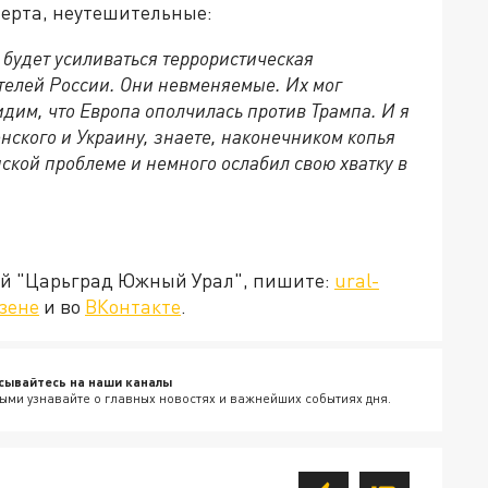
перта, неутешительные:
 будет усиливаться террористическая
телей России. Они невменяемые. Их мог
идим, что Европа ополчилась против Трампа. И я
нского и Украину, знаете, наконечником копья
нской проблеме и немного ослабил свою хватку в
ией "Царьград Южный Урал", пишите:
ural-
зене
и во
ВКонтакте
.
сывайтесь на наши каналы
ыми узнавайте о главных новостях и важнейших событиях дня.