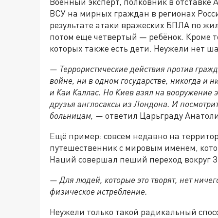
Военный эксперт, полковник в отставке
ВСУ на мирных граждан в регионах Росс
результате атаки вражеских БПЛА по жил
потом еще четвертый — ребёнок. Кроме т
которых также есть дети. Неужели нет ша
— Террористические действия против гражд
войне, ни в одном государстве, никогда и н
и Каи Каллас. Но Киев взял на вооружение э
друзья англосаксы из Лондона. И посмотрите
больницам, —
ответил Царьграду Анатол
Ещё пример: совсем недавно на террито
путешественник с мировым именем, кот
Наций совершал пеший переход вокруг З
— Для людей, которые это творят, нет ничег
физическое истребление.
Неужели только такой радикальный спосо