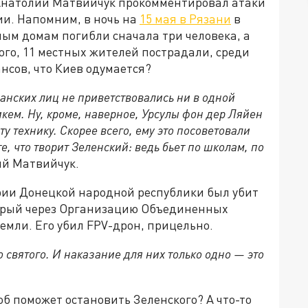
 Анатолий Матвийчук прокомментировал атаки
ии. Напомним, в ночь на
15 мая в Рязани
в
ым домам погибли сначала три человека, а
ого, 11 местных жителей пострадали, среди
нсов, что Киев одумается?
анских лиц не приветствовались ни в одной
икем. Ну, кроме, наверное, Урсулы фон дер Ляйен
ту технику. Скорее всего, ему это посоветовали
, что творит Зеленский: ведь бьет по школам, по
ий Матвийчук.
рии Донецкой народной республики был убит
орый через Организацию Объединенных
емли. Его убил FPV-дрон, прицельно.
о святого. И наказание для них только одно — это
б поможет остановить Зеленского? А что-то