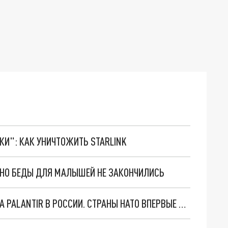
ТКИ": КАК УНИЧТОЖИТЬ STARLINK
. НО БЕДЫ ДЛЯ МАЛЫШЕЙ НЕ ЗАКОНЧИЛИСЬ
"ОЧЕНЬ ПЛОХИЕ НОВОСТИ": БОЛЬШАЯ ОШИБКА PALANTIR В РОССИИ. СТРАНЫ НАТО ВПЕРВЫЕ ЗА СВО ОСТАНОВИЛИ ПОСТАВКИ ОРУЖИЯ. ВСУ ТЕРЯЮТ ПРИГРАНИЧЬЕ?