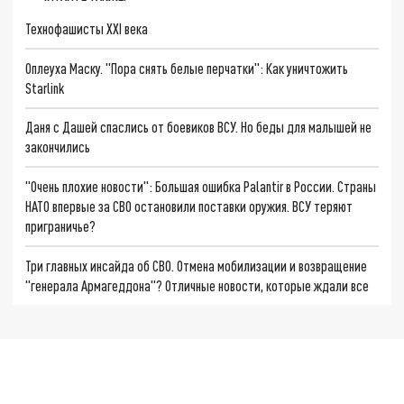
Технофашисты XXI века
Оплеуха Маску. "Пора снять белые перчатки": Как уничтожить
Starlink
Даня с Дашей спаслись от боевиков ВСУ. Но беды для малышей не
закончились
"Очень плохие новости": Большая ошибка Palantir в России. Страны
НАТО впервые за СВО остановили поставки оружия. ВСУ теряют
приграничье?
Три главных инсайда об СВО. Отмена мобилизации и возвращение
"генерала Армагеддона"? Отличные новости, которые ждали все