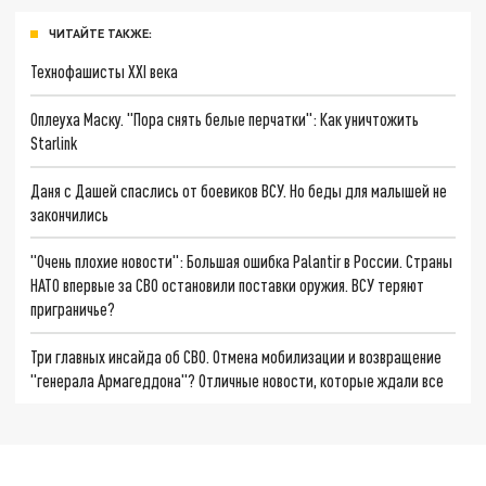
ЧИТАЙТЕ ТАКЖЕ:
Технофашисты XXI века
Оплеуха Маску. "Пора снять белые перчатки": Как уничтожить
Starlink
Даня с Дашей спаслись от боевиков ВСУ. Но беды для малышей не
закончились
"Очень плохие новости": Большая ошибка Palantir в России. Страны
НАТО впервые за СВО остановили поставки оружия. ВСУ теряют
приграничье?
Три главных инсайда об СВО. Отмена мобилизации и возвращение
"генерала Армагеддона"? Отличные новости, которые ждали все