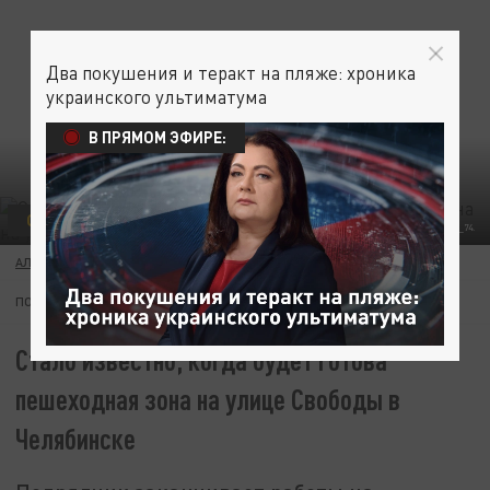
Два покушения и теракт на пляже: хроника
украинского ультиматума
В ПРЯМОМ ЭФИРЕ:
ОБЩЕСТВО
ФОТО: T.ME/MAKAROV_74.
АЛЛА МИХАЙЛОВА
27 ИЮЛЯ 16:15
ПОДПИШИТЕСЬ:
Стало известно, когда будет готова
пешеходная зона на улице Свободы в
Челябинске