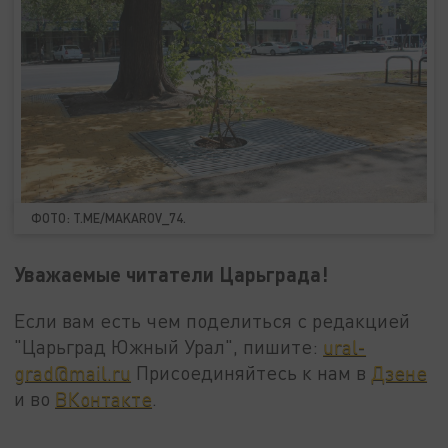
ФОТО: T.ME/MAKAROV_74.
Уважаемые читатели Царьграда!
Если вам есть чем поделиться с редакцией
"Царьград Южный Урал", пишите:
ural-
grad@mail.ru
Присоединяйтесь к нам в
Дзене
и во
ВКонтакте
.