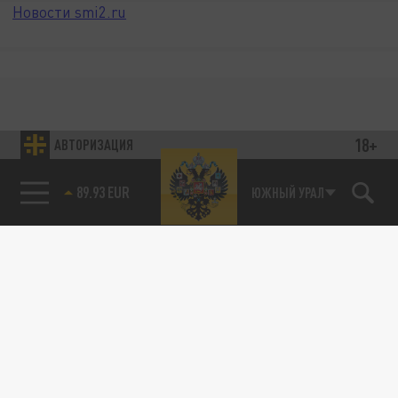
Новости smi2.ru
18+
АВТОРИЗАЦИЯ
89.93 EUR
ЮЖНЫЙ УРАЛ
85.64 BRENT