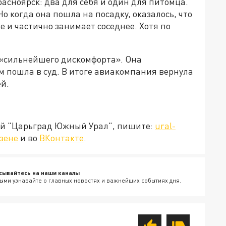
расноярск: два для себя и один для питомца.
Но когда она пошла на посадку, оказалось, что
е и частично занимает соседнее. Хотя по
«сильнейшего дискомфорта»
. Она
м пошла в суд. В итоге авиакомпания вернула
ей
.
ией "Царьград Южный Урал", пишите:
ural-
зене
и во
ВКонтакте
.
сывайтесь на наши каналы
ыми узнавайте о главных новостях и важнейших событиях дня.