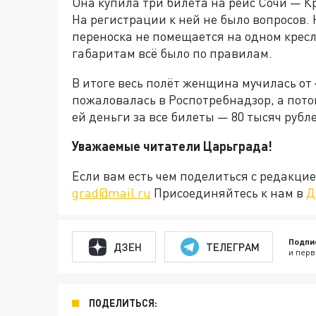
Она купила три билета на рейс Сочи — К
На регистрации к ней не было вопросов. 
переноска не помещается на одном кресл
габаритам всё было по правилам.
В итоге весь полёт женщина мучилась от
пожаловалась в Роспотребнадзор, а пото
ей деньги за все билеты —
80 тысяч рубл
Уважаемые читатели Царьграда!
Если вам есть чем поделиться с редакц
grad@mail.ru
Присоединяйтесь к нам в
Д
Подпи
ДЗЕН
ТЕЛЕГРАМ
и перв
ПОДЕЛИТЬСЯ: