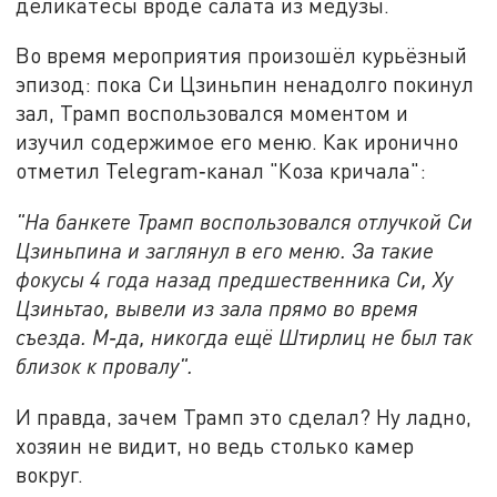
деликатесы вроде салата из медузы.
Во время мероприятия произошёл курьёзный
эпизод: пока Си Цзиньпин ненадолго покинул
зал, Трамп воспользовался моментом и
изучил содержимое его меню. Как иронично
отметил Telegram‑канал "Коза кричала":
"На банкете Трамп воспользовался отлучкой Си
Цзиньпина и заглянул в его меню. За такие
фокусы 4 года назад предшественника Си, Ху
Цзиньтао, вывели из зала прямо во время
съезда. М‑да, никогда ещё Штирлиц не был так
близок к провалу".
И правда, зачем Трамп это сделал? Ну ладно,
хозяин не видит, но ведь столько камер
вокруг.