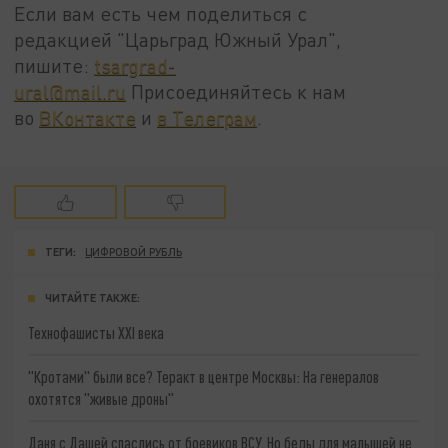
Если вам есть чем поделиться с
редакцией "Царьград Южный Урал",
пишите:
tsargrad-
ural@mail.ru
Присоединяйтесь к нам
во
ВКонтакте
и
в Телеграм
.
ТЕГИ:
ЦИФРОВОЙ РУБЛЬ
ЧИТАЙТЕ ТАКЖЕ:
Технофашисты XXI века
"Кротами" были все? Теракт в центре Москвы: На генералов
охотятся "живые дроны"
Даня с Дашей спаслись от боевиков ВСУ. Но беды для малышей не