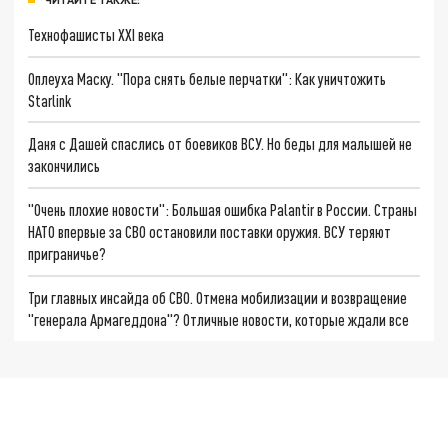
Технофашисты XXI века
Оплеуха Маску. "Пора снять белые перчатки": Как уничтожить
Starlink
Даня с Дашей спаслись от боевиков ВСУ. Но беды для малышей не
закончились
"Очень плохие новости": Большая ошибка Palantir в России. Страны
НАТО впервые за СВО остановили поставки оружия. ВСУ теряют
приграничье?
Три главных инсайда об СВО. Отмена мобилизации и возвращение
"генерала Армагеддона"? Отличные новости, которые ждали все