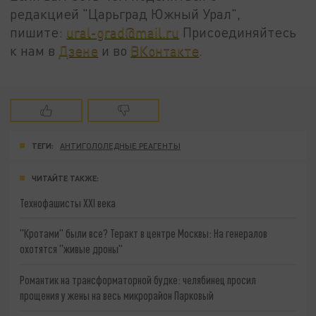
редакцией "Царьград Южный Урал",
пишите:
ural-grad@mail.ru
Присоединяйтесь
к нам в
Дзене
и во
ВКонтакте
.
ТЕГИ:
АНТИГОЛОЛЕДНЫЕ РЕАГЕНТЫ
ЧИТАЙТЕ ТАКЖЕ:
Технофашисты XXI века
"Кротами" были все? Теракт в центре Москвы: На генералов
охотятся "живые дроны"
Романтик на трансформаторной будке: челябинец просил
прощения у жены на весь микрорайон Парковый