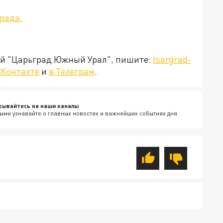
рада.
ией "Царьград Южный Урал", пишите:
tsargrad-
ВКонтакте
и
в Телеграм
.
сывайтесь на наши каналы
ыми узнавайте о главных новостях и важнейших событиях дня.