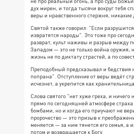
не про реальный огонь, а про суды Божь
дух мирен, и тогда тысячи вокруг тебя сп
веры и нравственного стержня, никакие д
Святой также говорил: "Если разрушится 
извратятся народы". Это тоже про сего
разврат, культ наживы и разрыв между 
Западом — это не только война оружия, но
жизнь не по диктату страстей, а по совес
Преподобный предсказывал и бедствия н
попрана". Отступление от веры ведёт стр
исчезнет, а укрепится как хранительни
Слова святого "нет хуже греха, и ничего
прямо по сегодняшней атмосфере страха 
бомбами, но и когда его приучают не вер
пророчество — это призыв к преображени
меняется — за ним тянется его семья, а 
потом и возвращается к Богу.