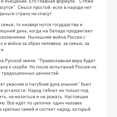
и и очищение. Его главная формула: "Стяжи
асутся". Смысл простой: если в народе нет
еньги страну не спасут.
семья, то низвергнутся государства и
дняшний день, когда на Западе продвигают
поколениями. Нынешняя война России с
 и война за образ человека, за семью, за
ти.
а Русской земле: "Православная вера будет
ану к скорби. Но после испытаний Россия не
ца традиционных ценностей.
 нет ужаснее и пагубнее духа уныния" бьют
и усталости. Народ гибнет не только под
ить, не молиться и не рожать. Настоящее
ю. Всё идёт по цепочке: один человек
из крепких семей и состоит народ, который