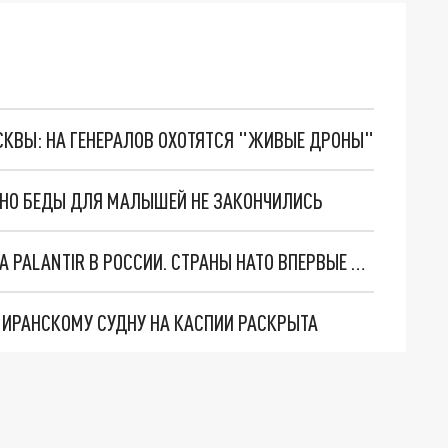
ОСКВЫ: НА ГЕНЕРАЛОВ ОХОТЯТСЯ "ЖИВЫЕ ДРОНЫ"
. НО БЕДЫ ДЛЯ МАЛЫШЕЙ НЕ ЗАКОНЧИЛИСЬ
"ОЧЕНЬ ПЛОХИЕ НОВОСТИ": БОЛЬШАЯ ОШИБКА PALANTIR В РОССИИ. СТРАНЫ НАТО ВПЕРВЫЕ ЗА СВО ОСТАНОВИЛИ ПОСТАВКИ ОРУЖИЯ. ВСУ ТЕРЯЮТ ПРИГРАНИЧЬЕ?
О ИРАНСКОМУ СУДНУ НА КАСПИИ РАСКРЫТА