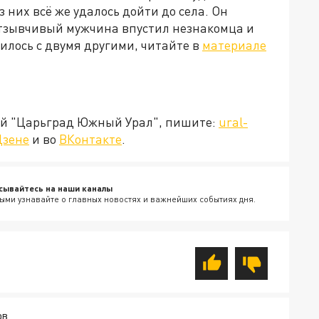
 них всё же удалось дойти до села. Он
Отзывчивый мужчина впустил незнакомца и
чилось с двумя другими, читайте в
материале
ией "Царьград Южный Урал", пишите:
ural-
Дзене
и во
ВКонтакте
.
сывайтесь на наши каналы
ыми узнавайте о главных новостях и важнейших событиях дня.
ОВ