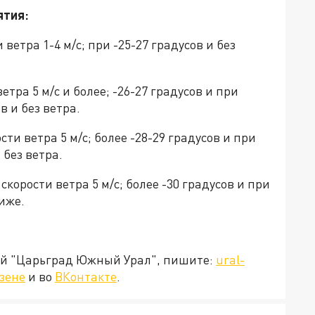
ятия:
и ветра 1-4 м/с; при -25-27 градусов и без
ветра 5 м/с и более; -26-27 градусов и при
в и без ветра.
ости ветра 5 м/с; более -28-29 градусов и при
 без ветра.
 скорости ветра 5 м/с; более -30 градусов и при
ниже.
ией "Царьград Южный Урал", пишите:
ural-
зене
и во
ВКонтакте
.