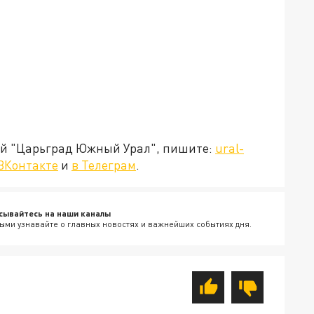
ией "Царьград Южный Урал", пишите:
ural-
ВКонтакте
и
в Телеграм
.
сывайтесь на наши каналы
ыми узнавайте о главных новостях и важнейших событиях дня.