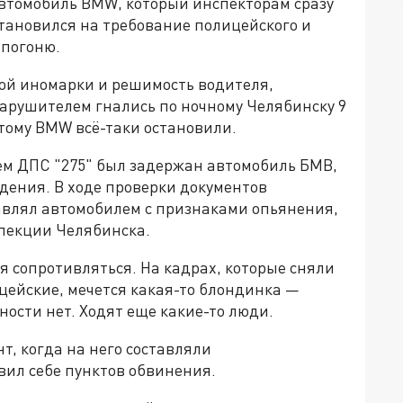
автомобиль BMW, который инспекторам сразу
становился на требование полицейского и
 погоню.
ой иномарки и решимость водителя,
арушителем гнались по ночному Челябинску 9
тому BMW всё-таки остановили.
ем ДПС "275" был задержан автомобиль БМВ,
дения. В ходе проверки документов
равлял автомобилем с признаками опьянения,
спекции Челябинска.
 сопротивляться. На кадрах, которые сняли
ицейские, мечется какая-то блондинка —
ности нет. Ходят еще какие-то люди.
т, когда на него составляли
ил себе пунктов обвинения.