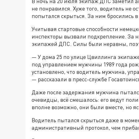
В ночь на 20 июля экипаж ДПС заметил 
не понравился. Хуже того, водитель не о
попытался скрыться. За ним бросились в
Учитывая стартовые способности немецк
инспекторы вызвали подкрепление. За н
экипажей ДПС. Силы были неравны, поэ
— У дома 25 по улице Цвиллинга экипаж
под управлением мужчины 1989 года рож
установлено, что водитель мужчина, уп
— рассказали в пресс-службе Госавтоин
Даже после задержания мужчина пытался
очевидцы, всё смешалось: его ведут пол
вполне возможно, они были вместе, но яс
Водитель пытался скрыться даже в момен
административный протокол, чем прибав