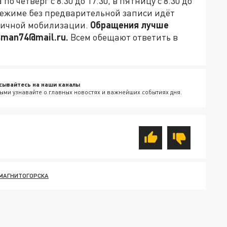
 четверг с 8.30 до 17.30, в пятницу с 8.30 до
е режиме без предварительной записи идёт
тичной мобилизации.
Обращения лучше
sman74@mail.ru.
Всем обещают ответить в
сывайтесь на наши каналы
ыми узнавайте о главных новостях и важнейших событиях дня.
МАГНИТОГОРСКА