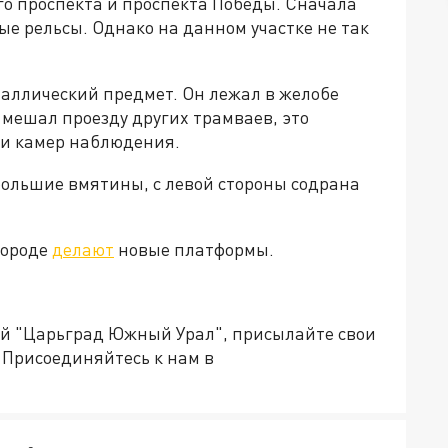
го проспекта и проспекта Победы. Сначала
е рельсы. Однако на данном участке не так
аллический предмет. Он лежал в желобе
е мешал проезду других трамваев, это
си камер наблюдения.
большие вмятины, с левой стороны содрана
городе
делают
новые платформы.
ией "Царьград Южный Урал", присылайте свои
Присоединяйтесь к нам в