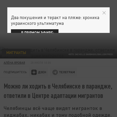
Два покушения и теракт на пляже: хроника
украинского ультиматума
В ПРЯМОМ ЭФИРЕ:
МИГРАНТЫ
ФОТО: SACHELLE BABBAR/GLOBALLOOKPRESS.
АЛЁНА ЯРОВАЯ
20 ИЮЛЯ 10:00
ПОДПИШИТЕСЬ:
Можно ли ходить в Челябинске в парандже,
ответили в Центре адаптации мигрантов
Челябинцы всё чаще видят мигранток в
хиджабах, никабах и тому подобной одежде.