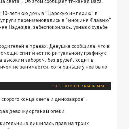
а света". Об этом сообщает тг-канал Baza.
и 10-летнюю дочь в "Царскую империю" в
Супруги переименовались в "инокиня Флавию"
няя Надежда, забеспокоилась, узнав о судьбе
родителей в правах. Девушка сообщила, что в
омощи, спит и ест по ритуальному графику с
 высоким забором, без друзей, ходит в
ничем не занимается, хотя раньше у неё было
ФОТО: СКРИН ТГ-КАНАЛА BAZA.
т скорого конца света и динозавров".
дав девочку органам опеки.
 жительница лишилась прав на троих