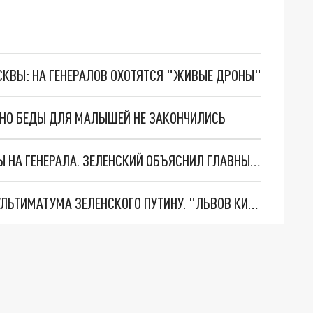
ОСКВЫ: НА ГЕНЕРАЛОВ ОХОТЯТСЯ "ЖИВЫЕ ДРОНЫ"
. НО БЕДЫ ДЛЯ МАЛЫШЕЙ НЕ ЗАКОНЧИЛИСЬ
"МЫ ВАС ЗАСТАВИМ": ЖУТКИЕ ДЕТАЛИ ОХОТЫ НА ГЕНЕРАЛА. ЗЕЛЕНСКИЙ ОБЪЯСНИЛ ГЛАВНЫЙ СМЫСЛ ТЕРАКТА В ЦЕНТРЕ МОСКВЫ
НОВОЕ МАСШТАБНЕЙШЕЕ НАСТУПЛЕНИЕ. ТРИ УЛЬТИМАТУМА ЗЕЛЕНСКОГО ПУТИНУ. "ЛЬВОВ КИМА" ПОСТАВЯТ НА ПВО? ГЛОБАЛЬНЫЙ ПРОРЫВ ПОД ЗАПОРОЖЬЕМ