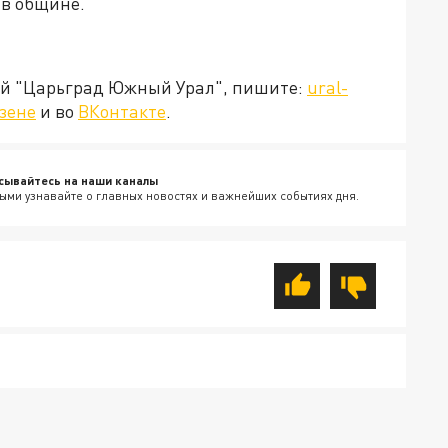
 в общине.
ией "Царьград Южный Урал", пишите:
ural-
зене
и во
ВКонтакте
.
сывайтесь на наши каналы
ыми узнавайте о главных новостях и важнейших событиях дня.