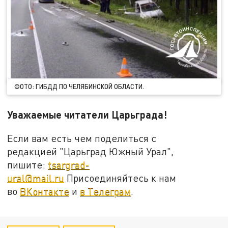
ФОТО: ГИБДД ПО ЧЕЛЯБИНСКОЙ ОБЛАСТИ.
Уважаемые читатели Царьграда!
Если вам есть чем поделиться с
редакцией "Царьград Южный Урал",
пишите:
tsargrad-
ural@mail.ru
Присоединяйтесь к нам
во
ВКонтакте
и
в Телеграм
.