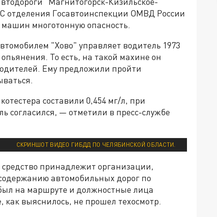
втодороги "Магнитогорск-Кизильское-
ПС отделения Госавтоинспекции ОМВД России
а машин многотонную опасность.
втомобилем "Хово" управляет водитель 1973
опьянения. То есть, на такой махине он
 водителей. Ему предложили пройти
ываться.
отестера составили 0,454 мг/л, при
ель согласился, — отметили в пресс-службе
СКРИНШОТ ВИДЕО ГИБДД ПО ЧЕЛЯБИНСКОЙ ОБЛАСТИ.
 средство принадлежит организации,
 содержанию автомобильных дорог по
был на маршруте и должностные лица
е, как выяснилось, не прошел техосмотр.