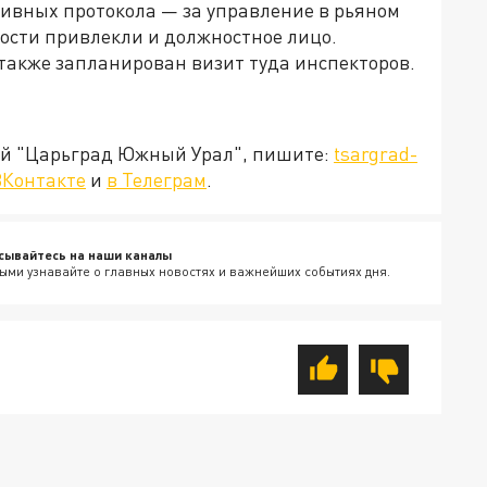
ивных протокола — за управление в рьяном
ности привлекли и должностное лицо.
акже запланирован визит туда инспекторов.
ией "Царьград Южный Урал", пишите:
tsargrad-
ВКонтакте
и
в Телеграм
.
сывайтесь на наши каналы
ыми узнавайте о главных новостях и важнейших событиях дня.