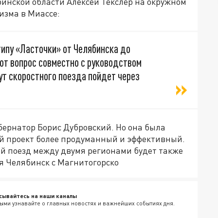
ябинской области Алексей Текслер на окружном
изма в Миассе:
типу «Ласточки» от Челябинска до
тот вопрос совместно с руководством
т скоростного поезда пойдет через
ернатор Борис Дубровский. Но она была
ый проект более продуманный и эффективный.
ой поезд между двумя регионами будет также
ая Челябинск с Магнитогорско
сывайтесь на наши каналы
ыми узнавайте о главных новостях и важнейших событиях дня.