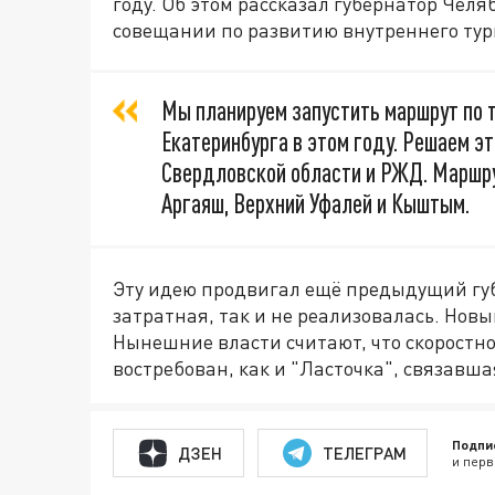
году. Об этом рассказал губернатор Чел
совещании по развитию внутреннего тур
Мы планируем запустить маршрут по 
Екатеринбурга в этом году. Решаем э
Свердловской области и РЖД. Маршру
Аргаяш, Верхний Уфалей и Кыштым.
Эту идею продвигал ещё предыдущий губ
затратная, так и не реализовалась. Нов
Нынешние власти считают, что скоростн
востребован, как и "Ласточка", связавш
Подпи
ДЗЕН
ТЕЛЕГРАМ
и перв