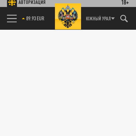
18+
АВТОРИЗАЦИЯ
85.64 BRENT
Новости smi2.ru
ЮЖНЫЙ УРАЛ
89.93 EUR